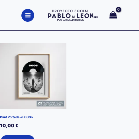
Ir
al
contenido
Print Portada «ECOS»
10,00
€