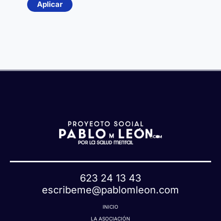
Aplicar
u
e
t
a
623 24 13 43
escribeme@pablomleon.com
INICIO
LA ASOCIACIÓN