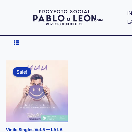
Ir
al
IN
contenido
L
Sale!
Vinilo Singles Vol.5 — LA LA