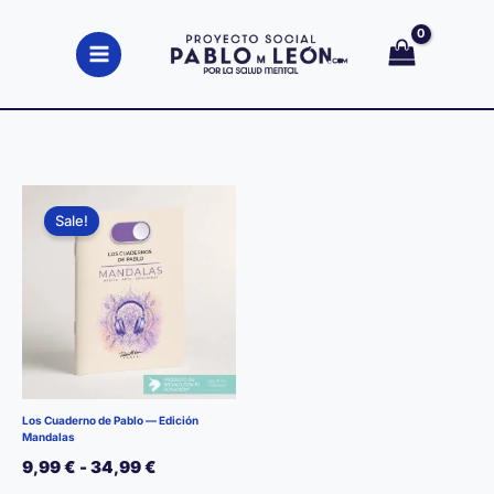
Ir
al
contenido
Sale!
Los Cuaderno de Pablo — Edición
Mandalas
Rango
9,99
€
-
34,99
€