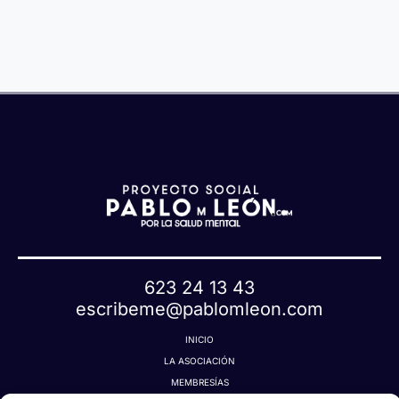
u
a
e
t
a
623 24 13 43
escribeme@pablomleon.com
INICIO
LA ASOCIACIÓN
MEMBRESÍAS