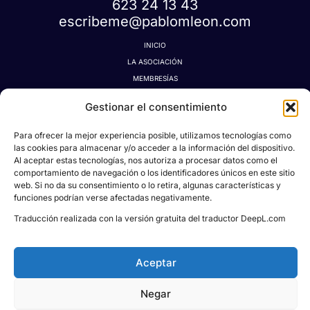
623 24 13 43
escribeme@pablomleon.com
INICIO
LA ASOCIACIÓN
MEMBRESÍAS
LA TIENDA MÁGICA
Gestionar el consentimiento
LATIDOGRAFÍA
BLOG
Para ofrecer la mejor experiencia posible, utilizamos tecnologías como
CONTACTO
las cookies para almacenar y/o acceder a la información del dispositivo.
Al aceptar estas tecnologías, nos autoriza a procesar datos como el
MI CUENTA
comportamiento de navegación o los identificadores únicos en este sitio
AVISO LEGAL
web. Si no da su consentimiento o lo retira, algunas características y
POLÍTICA DE PRIVACIDAD
funciones podrían verse afectadas negativamente.
POLÍTICA DE COOKIES
Traducción realizada con la versión gratuita del traductor DeepL.com
CONDICIONES DE DONACIONES, RESERVAS Y CANCELACIONES
Aceptar
Negar
Todos los derechos © 2026
Asociación Proyecto