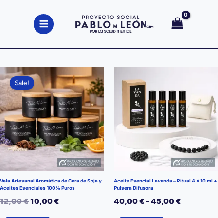
Ir
al
contenido
Sale!
Vela Artesanal Aromática de Cera de Soja y
Aceite Esencial Lavanda – Ritual 4 x 10 ml +
Aceites Esenciales 100% Puros
Pulsera Difusora
El
El
Rango
12,00
€
10,00
€
40,00
€
-
45,00
€
precio
precio
de
Este
Este