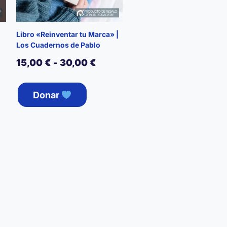
Libro «Reinventar tu Marca» |
Los Cuadernos de Pablo
Rango
15,00
€
-
30,00
€
de
Este
o
Donar
producto
precios:
cto
l
tiene
desde
múltiples
15,00 €
les
variantes.
 €.
tes.
hasta
Las
opciones
30,00 €
nes
se
pueden
n
elegir