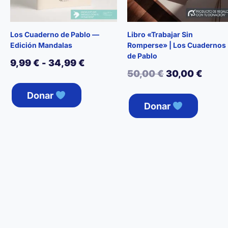
Los Cuaderno de Pablo —
Libro «Trabajar Sin
Edición Mandalas
Romperse» | Los Cuadernos
de Pablo
Rango
9,99
€
-
34,99
€
El
El
50,00
€
30,00
€
de
Este
precio
preci
Este
Donar
producto
precios:
Donar
produ
original
actua
tiene
desde
tiene
múltiples
era:
es:
9,99 €
múltip
variantes.
50,00 €.
30,00
varian
hasta
Las
Las
opciones
34,99 €
opcio
se
se
pueden
puede
elegir
elegir