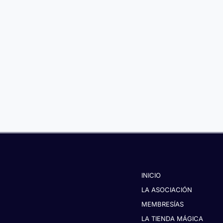
en
la
página
a
de
producto
cto
INICIO
LA ASOCIACIÓN
MEMBRESÍAS
LA TIENDA MÁGICA