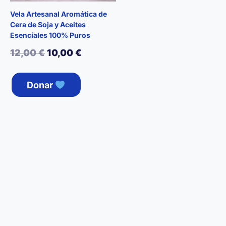
Vela Artesanal Aromática de
Cera de Soja y Aceites
Esenciales 100% Puros
El
El
12,00
€
10,00
€
precio
precio
Este
Donar
producto
original
actual
tiene
era:
es:
múltiples
12,00 €.
10,00 €.
variantes.
Las
opciones
se
pueden
elegir
en