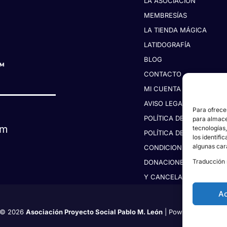
LA ASOCIACIÓN
MEMBRESÍAS
LA TIENDA MÁGICA
LATIDOGRAFÍA
BLOG
CONTACTO
MI CUENTA
AVISO LEGAL
Para ofrece
POLÍTICA DE PRIVACIDAD
para almacen
om
tecnologías
POLÍTICA DE COOKIES
los identifi
algunas car
CONDICIONES DE
Traducción 
DONACIONES, RESERVAS
Y CANCELACIONES
A
s © 2026
Asociación Proyecto Social Pablo M. León
| Powered & Desig