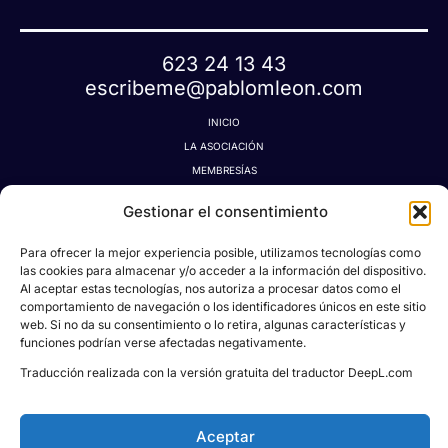
623 24 13 43
escribeme@pablomleon.com
INICIO
LA ASOCIACIÓN
MEMBRESÍAS
LA TIENDA MÁGICA
Gestionar el consentimiento
LATIDOGRAFÍA
BLOG
Para ofrecer la mejor experiencia posible, utilizamos tecnologías como
CONTACTO
las cookies para almacenar y/o acceder a la información del dispositivo.
Al aceptar estas tecnologías, nos autoriza a procesar datos como el
MI CUENTA
comportamiento de navegación o los identificadores únicos en este sitio
AVISO LEGAL
web. Si no da su consentimiento o lo retira, algunas características y
POLÍTICA DE PRIVACIDAD
funciones podrían verse afectadas negativamente.
POLÍTICA DE COOKIES
Traducción realizada con la versión gratuita del traductor DeepL.com
CONDICIONES DE DONACIONES, RESERVAS Y CANCELACIONES
Aceptar