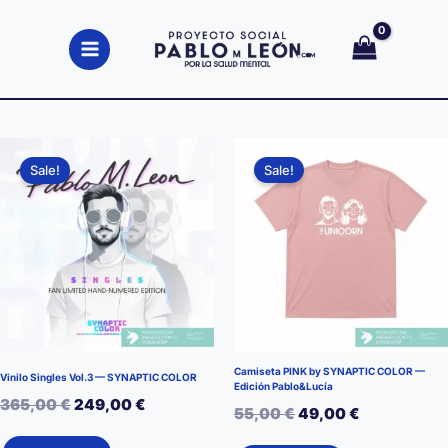
Ir
al
contenido
Sale!
Sale!
Camiseta PINK by SYNAPTIC COLOR —
Vinilo Singles Vol.3 — SYNAPTIC COLOR
Edición Pablo&Lucía
El
El
365,00
€
249,00
€
El
El
55,00
€
49,00
€
precio
precio
precio
precio
Este